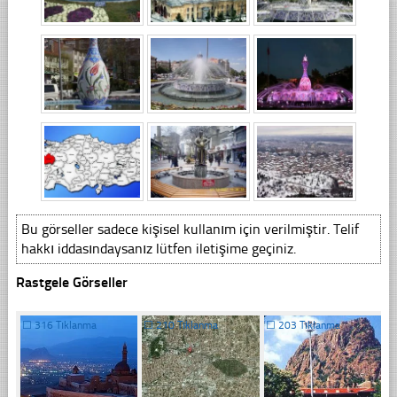
Bu görseller sadece kişisel kullanım için verilmiştir. Telif
hakkı iddasındaysanız lütfen iletişime geçiniz.
Rastgele Görseller
☐
316 Tıklanma
☐
210 Tıklanma
☐
203 Tıklanma