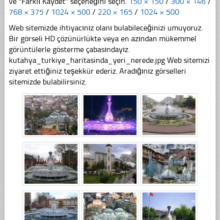
ve "Farklı Kaydet" seçeneğini seçin.
150 × 150
/
300 × 146
/
768 × 375
/
1024 × 500
/
220 × 165
/
1024 × 500
Web sitemizde ihtiyacınız olanı bulabileceğinizi umuyoruz.
Bir görseli HD çözünürlükte veya en azından mükemmel
görüntülerle gösterme çabasındayız.
kutahya_turkiye_haritasinda_yeri_nerede.jpg Web sitemizi
ziyaret ettiğiniz teşekkür ederiz. Aradığınız görselleri
sitemizde bulabilirsiniz.