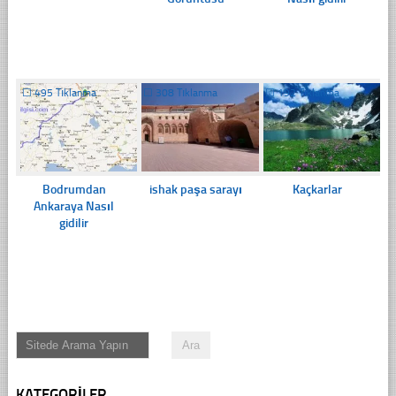
☐
495 Tıklanma
☐
308 Tıklanma
☐
192 Tıklanma
Bodrumdan
ishak paşa sarayı
Kaçkarlar
Ankaraya Nasıl
gidilir
KATEGORILER