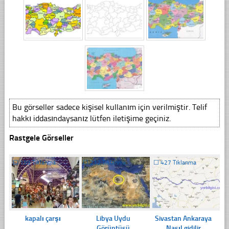
Bu görseller sadece kişisel kullanım için verilmiştir. Telif
hakkı iddasındaysanız lütfen iletişime geçiniz.
Rastgele Görseller
☐
199 Tıklanma
☐
212 Tıklanma
☐
427 Tıklanma
kapalı çarşı
Libya Uydu
Sivastan Ankaraya
Görüntüsü
Nasıl gidilir