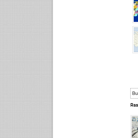
Bu
Ras
☐