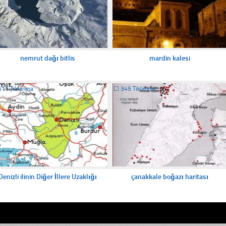
nemrut dağı bitlis
mardin kalesi
611 Tıklanma
☐
345 Tıklanma
Denizli ilinin Diğer İllere Uzaklığı
çanakkale boğazı haritası