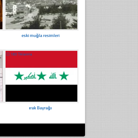
eski muğla resimleri
☐
180 Tıklanma
ırak Bayrağı