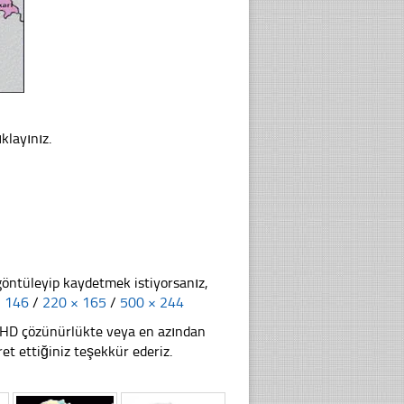
klayınız.
göntüleyip kaydetmek istiyorsanız,
× 146
/
220 × 165
/
500 × 244
li HD çözünürlükte veya en azından
t ettiğiniz teşekkür ederiz.