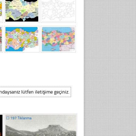
ındaysanız lütfen iletişime geçiniz.
☐
197 Tıklanma