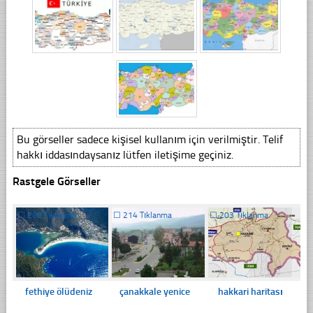
Bu görseller sadece kişisel kullanım için verilmiştir. Telif
hakkı iddasındaysanız lütfen iletişime geçiniz.
Rastgele Görseller
☐
208 Tıklanma
☐
214 Tıklanma
☐
203 Tıklanma
fethiye ölüdeniz
çanakkale yenice
hakkari haritası