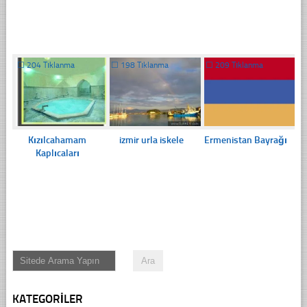
☐
204 Tıklanma
☐
198 Tıklanma
☐
209 Tıklanma
Kızılcahamam
izmir urla iskele
Ermenistan Bayrağı
Kaplıcaları
KATEGORILER