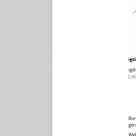
igd
igd
[ or
Bur
gör
Web