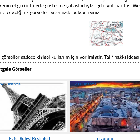
emmel görüntülerle gösterme çabasındayız. igdir-yol-haritasi Web 
riz. Aradığınız görselleri sitemizde bulabilirsiniz.
 görseller sadece kişisel kullanım için verilmiştir. Telif hakkı iddas
tgele Görseller
249 Tıklanma
☐
201 Tıklanma
Eyfel Kulesi Resimleri
erzurum