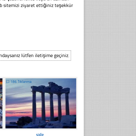
sitemizi ziyaret ettiğiniz teşekkür
ındaysanız lütfen iletişime geçiniz.
☐
186 Tıklanma
side