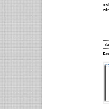
mük
ede
Bu
Ras
☐