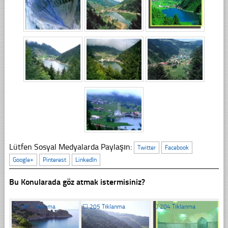
Lütfen Sosyal Medyalarda Paylaşın:
Twitter
Facebook
Google+
Pinterest
LinkedIn
Bu Konularada göz atmak istermisiniz?
☐
191 Tıklanma
☐
205 Tıklanma
☐
204 Tıklanma