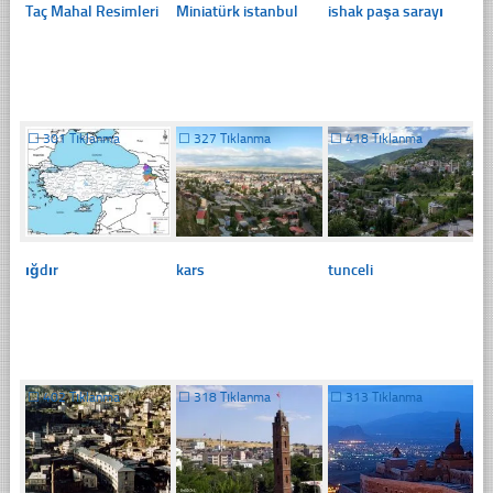
Taç Mahal Resimleri
Miniatürk istanbul
ishak paşa sarayı
☐
301 Tıklanma
☐
327 Tıklanma
☐
418 Tıklanma
ığdır
kars
tunceli
☐
402 Tıklanma
☐
318 Tıklanma
☐
313 Tıklanma