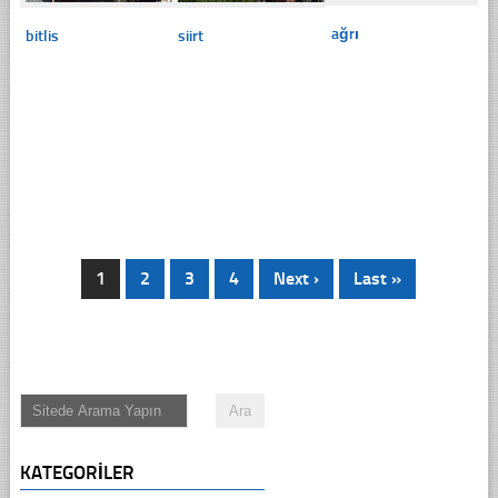
ağrı
bitlis
siirt
1
2
3
4
Next ›
Last »
KATEGORILER