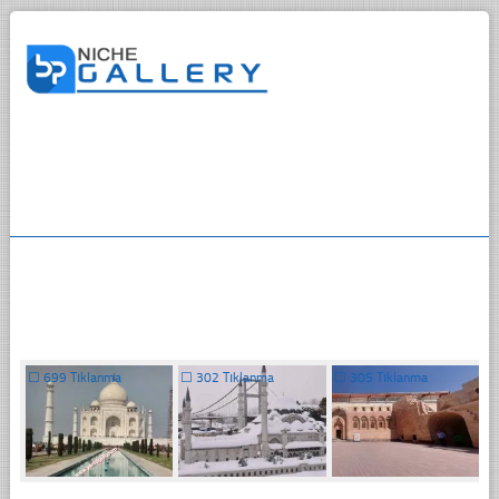
☐
699 Tıklanma
☐
302 Tıklanma
☐
305 Tıklanma