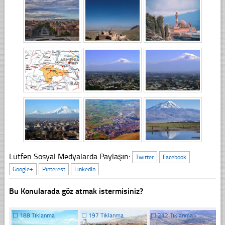
Lütfen Sosyal Medyalarda Paylaşın:
Twitter
Facebook
Google+
Pinterest
LinkedIn
Bu Konularada göz atmak istermisiniz?
☐
188 Tıklanma
☐
197 Tıklanma
☐
212 Tıklanma