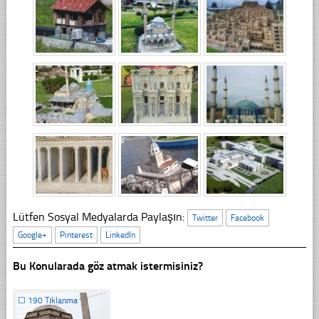
Lütfen Sosyal Medyalarda Paylaşın:
Twitter
Facebook
Google+
Pinterest
LinkedIn
Bu Konularada göz atmak istermisiniz?
☐
190 Tıklanma