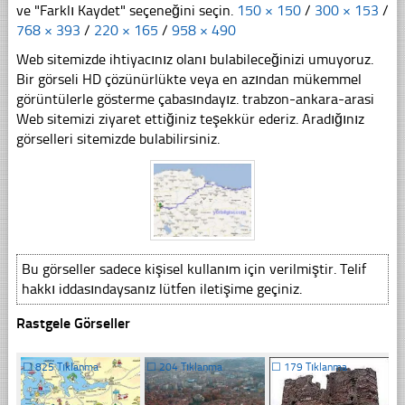
ve "Farklı Kaydet" seçeneğini seçin.
150 × 150
/
300 × 153
/
768 × 393
/
220 × 165
/
958 × 490
Web sitemizde ihtiyacınız olanı bulabileceğinizi umuyoruz.
Bir görseli HD çözünürlükte veya en azından mükemmel
görüntülerle gösterme çabasındayız. trabzon-ankara-arasi
Web sitemizi ziyaret ettiğiniz teşekkür ederiz. Aradığınız
görselleri sitemizde bulabilirsiniz.
Bu görseller sadece kişisel kullanım için verilmiştir. Telif
hakkı iddasındaysanız lütfen iletişime geçiniz.
Rastgele Görseller
☐
825 Tıklanma
☐
204 Tıklanma
☐
179 Tıklanma