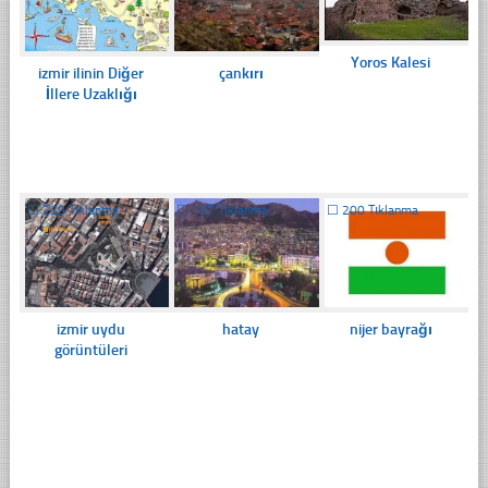
Yoros Kalesi
izmir ilinin Diğer
çankırı
İllere Uzaklığı
☐
239 Tıklanma
☐
197 Tıklanma
☐
200 Tıklanma
izmir uydu
hatay
nijer bayrağı
görüntüleri