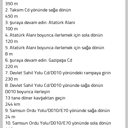
350 m
2. Taksim Cd yönünde sağa dönün
450 m
3. şuraya devam edin: Atatürk Alanı
100 m
4. Atatürk Alanı boyunca ilerlemek için sola dönün
120 m
5. Atatürk Alanı boyunca ilerlemek için sağa dönün
8 m
6. şuraya devam edin: Gazipaşa Cd
220 m
7. Devlet Sahil Yolu Cd/D010 yönündeki rampaya girin
230 m
8. Devlet Sahil Yolu Cd/D010 yönünde sağa dönün
D010 boyunca ilerleyin
13 tane döner kavşaktan geçin
244 km
9. Samsun Ordu Yolu/D010/E70 yönünde sağa dönün
24 m
10. Samsun Ordu Yolu/D010/E70 yönünde sola dönün