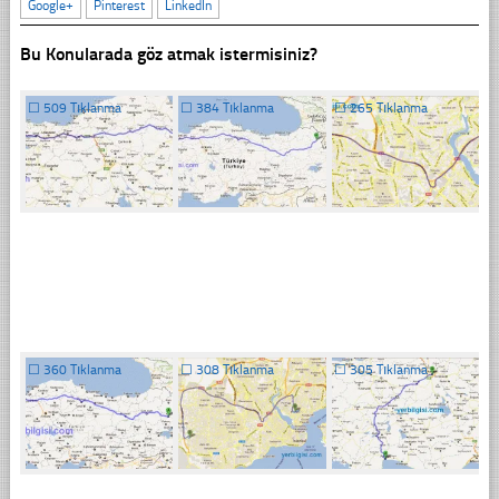
Google+
Pinterest
LinkedIn
Bu Konularada göz atmak istermisiniz?
☐
509 Tıklanma
☐
384 Tıklanma
☐
265 Tıklanma
☐
360 Tıklanma
☐
308 Tıklanma
☐
305 Tıklanma