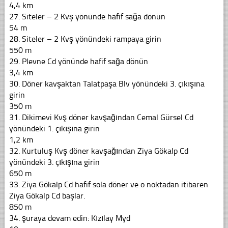
4,4 km
27. Siteler – 2 Kvş yönünde hafif sağa dönün
54 m
28. Siteler – 2 Kvş yönündeki rampaya girin
550 m
29. Plevne Cd yönünde hafif sağa dönün
3,4 km
30. Döner kavşaktan Talatpaşa Blv yönündeki 3. çıkışına
girin
350 m
31. Dikimevi Kvş döner kavşağından Cemal Gürsel Cd
yönündeki 1. çıkışına girin
1,2 km
32. Kurtuluş Kvş döner kavşağından Ziya Gökalp Cd
yönündeki 3. çıkışına girin
650 m
33. Ziya Gökalp Cd hafif sola döner ve o noktadan itibaren
Ziya Gökalp Cd başlar.
850 m
34. şuraya devam edin: Kızılay Myd