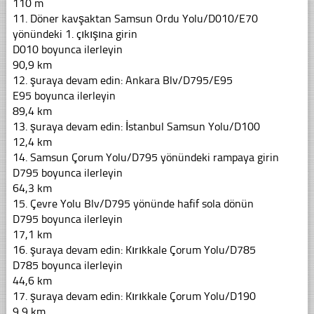
110 m
11. Döner kavşaktan Samsun Ordu Yolu/D010/E70
yönündeki 1. çıkışına girin
D010 boyunca ilerleyin
90,9 km
12. şuraya devam edin: Ankara Blv/D795/E95
E95 boyunca ilerleyin
89,4 km
13. şuraya devam edin: İstanbul Samsun Yolu/D100
12,4 km
14. Samsun Çorum Yolu/D795 yönündeki rampaya girin
D795 boyunca ilerleyin
64,3 km
15. Çevre Yolu Blv/D795 yönünde hafif sola dönün
D795 boyunca ilerleyin
17,1 km
16. şuraya devam edin: Kırıkkale Çorum Yolu/D785
D785 boyunca ilerleyin
44,6 km
17. şuraya devam edin: Kırıkkale Çorum Yolu/D190
9,9 km