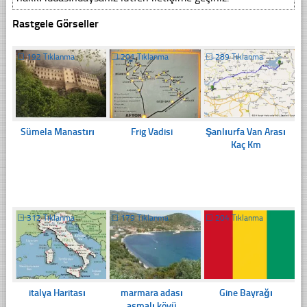
Rastgele Görseller
☐
192 Tıklanma
☐
201 Tıklanma
☐
289 Tıklanma
Sümela Manastırı
Frig Vadisi
Şanlıurfa Van Arası
Kaç Km
☐
312 Tıklanma
☐
179 Tıklanma
☐
204 Tıklanma
italya Haritası
marmara adası
Gine Bayrağı
asmalı köyü