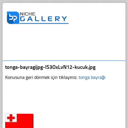
tonga-bayragijpg-IS3OxLvN12-kucuk.jpg
Konusuna geri dönmek için tıklayınız.
tonga bayrağı