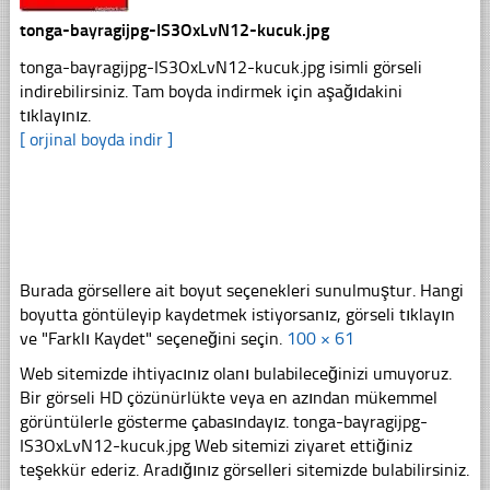
tonga-bayragijpg-IS3OxLvN12-kucuk.jpg
tonga-bayragijpg-IS3OxLvN12-kucuk.jpg isimli görseli
indirebilirsiniz. Tam boyda indirmek için aşağıdakini
tıklayınız.
[ orjinal boyda indir ]
Burada görsellere ait boyut seçenekleri sunulmuştur. Hangi
boyutta göntüleyip kaydetmek istiyorsanız, görseli tıklayın
ve "Farklı Kaydet" seçeneğini seçin.
100 × 61
Web sitemizde ihtiyacınız olanı bulabileceğinizi umuyoruz.
Bir görseli HD çözünürlükte veya en azından mükemmel
görüntülerle gösterme çabasındayız. tonga-bayragijpg-
IS3OxLvN12-kucuk.jpg Web sitemizi ziyaret ettiğiniz
teşekkür ederiz. Aradığınız görselleri sitemizde bulabilirsiniz.