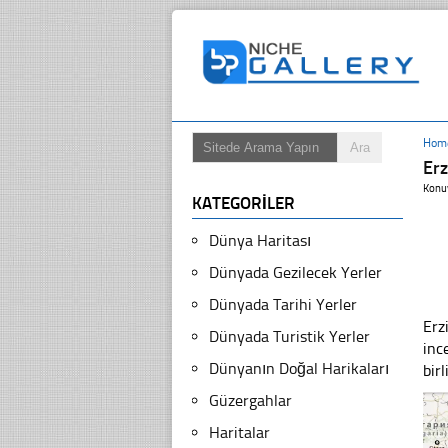
Hom
Erz
Konu
KATEGORILER
Dünya Haritası
Dünyada Gezilecek Yerler
Dünyada Tarihi Yerler
Erz
Dünyada Turistik Yerler
inc
Dünyanın Doğal Harikaları
bir
Güzergahlar
Haritalar