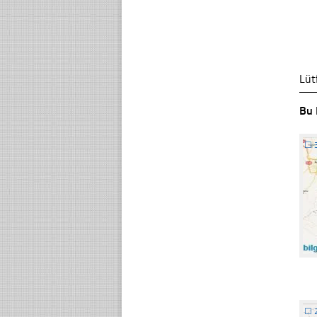
Lüt
Bu 
☐
☐