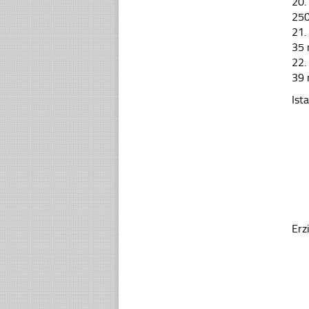
20.
25
21.
35
22.
39
Ist
Erz