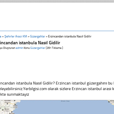
e
»
Şehirler Arası KM
»
Güzergahlar
»
Erzincandan istanbula Nasıl Gidilir
incandan istanbula Nasıl Gidilir
yu Oluşturan
admin
Konu
Güzergahlar
[391 Tıklama ]
incandan istanbula Nasıl Gidilir? Erzincan istanbul güzergahını b
eleyebilirsiniz.Yerbilgisi.com olarak sizlere Erzincan istanbul arası 
likte sunmaktayız