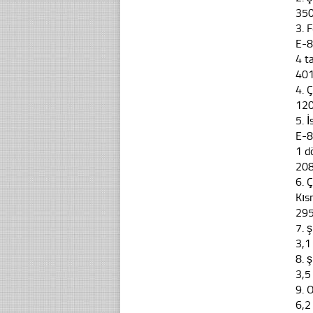
35
3. 
E-8
4 t
40
4. 
12
5. 
E-8
1 d
20
6. 
Kıs
29
7. 
3,1
8. 
3,5
9. 
6,2