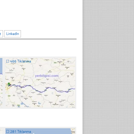
t
LinkedIn
☐
466 Tıklanma
☐
281 Tıklanma