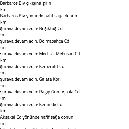
 Barbaros Blv çıkışına girin
 km
 Barbaros Blv yönünde hafif sağa dönün
 km
 şuraya devam edin: Beşiktaş Cd
0 m
 şuraya devam edin: Dolmabahçe Cd
0 m
 şuraya devam edin: Meclis-i Mebusan Cd
 km
 şuraya devam edin: Kemeraltı Cd
0 m
 şuraya devam edin: Galata Kpr.
0 m
 şuraya devam edin: Ragıp Gümüşpala Cd
0 m
 şuraya devam edin: Kennedy Cd
 km
 Aksakal Cd yönünde hafif sağa dönün
0 m