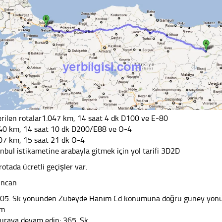
rilen rotalar1.047 km, 14 saat 4 dk D100 ve E-80
40 km, 14 saat 10 dk D200/E88 ve O-4
07 km, 15 saat 21 dk O-4
anbul istikametine arabayla gitmek için yol tarifi 3D2D
rotada ücretli geçişler var.
incan
305. Sk yönünden Zübeyde Hanım Cd konumuna doğru güney yönün
 m
şuraya devam edin: 365. Sk