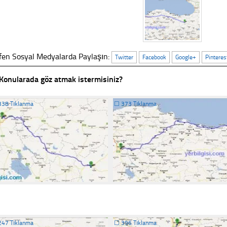
fen Sosyal Medyalarda Paylaşın:
Twitter
Facebook
Google+
Pinteres
Konularada göz atmak istermisiniz?
338 Tıklanma
☐
373 Tıklanma
247 Tıklanma
☐
396 Tıklanma