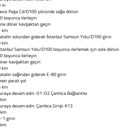
0 m
Fevzi Paşa Cd/D100 yönünde sağa dönün
0 boyunca ilerleyin
ane döner kavşaktan geçin
1 km
Çatalın solundan giderek İstanbul Samsun Yolu/D100 girin
0 km
İstanbul Samsun Yolu/D100 boyunca ilerlemek için sola dönün
0 boyunca ilerleyin
öner kavşaktan geçin
8 km
Çatalın sağından giderek E-80 girin
men paralı yol
5 km
şuraya devam edin: O1-O2 Çamlıca Bağlantısı
 km
şuraya devam edin: Çamlıca Girişi-K13
 km
O-1 girin
 km