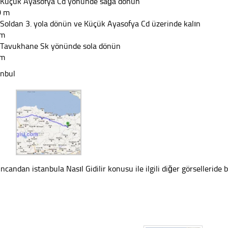
 Küçük Ayasofya Cd yönünde sağa dönün
0 m
 Soldan 3. yola dönün ve Küçük Ayasofya Cd üzerinde kalın
 m
 Tavukhane Sk yönünde sola dönün
 m
anbul
incandan istanbula Nasıl Gidilir konusu ile ilgili diğer görselleride b