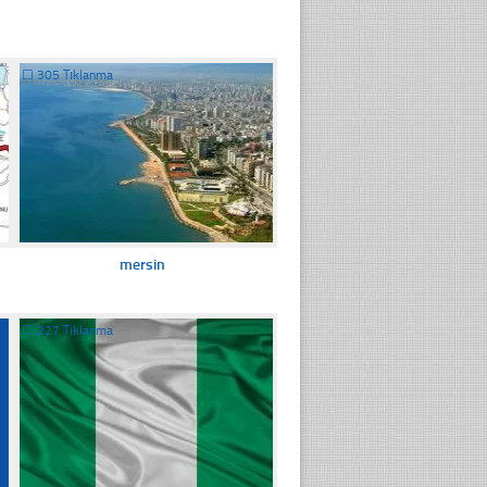
☐
305 Tıklanma
mersin
☐
227 Tıklanma