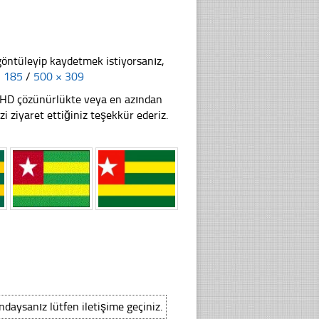
göntüleyip kaydetmek istiyorsanız,
× 185
/
500 × 309
li HD çözünürlükte veya en azından
ziyaret ettiğiniz teşekkür ederiz.
ındaysanız lütfen iletişime geçiniz.