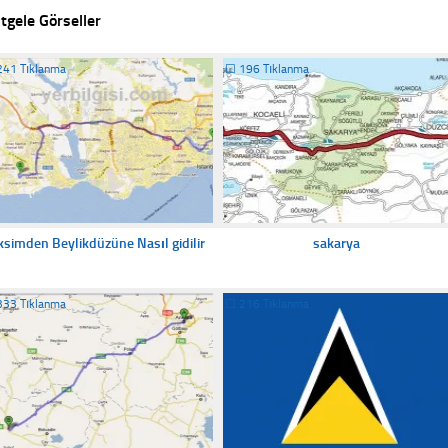
tgele Görseller
241 Tıklanma
☐
196 Tıklanma
ksimden Beylikdüzüne Nasıl gidilir
sakarya
333 Tıklanma
☐
216 Tıklanma