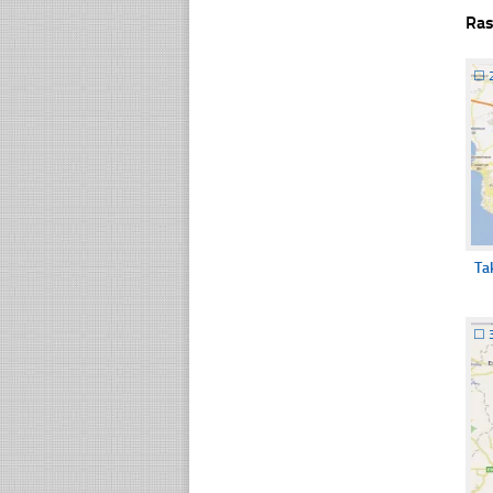
Ras
☐
Ta
☐