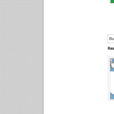
Bu
Ras
☐