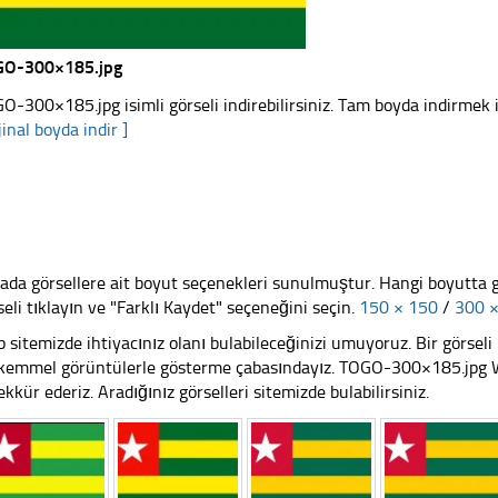
GO-300×185.jpg
O-300×185.jpg isimli görseli indirebilirsiniz. Tam boyda indirmek iç
jinal boyda indir ]
ada görsellere ait boyut seçenekleri sunulmuştur. Hangi boyutta 
seli tıklayın ve "Farklı Kaydet" seçeneğini seçin.
150 × 150
/
300 
 sitemizde ihtiyacınız olanı bulabileceğinizi umuyoruz. Bir görse
emmel görüntülerle gösterme çabasındayız. TOGO-300×185.jpg Web
ekkür ederiz. Aradığınız görselleri sitemizde bulabilirsiniz.