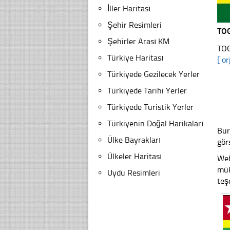
İller Haritası
Şehir Resimleri
TO
Şehirler Arası KM
TOG
Türkiye Haritası
[ or
Türkiyede Gezilecek Yerler
Türkiyede Tarihi Yerler
Türkiyede Turistik Yerler
Türkiyenin Doğal Harikaları
Bur
Ülke Bayrakları
gör
Ülkeler Haritası
Web
mük
Uydu Resimleri
teş