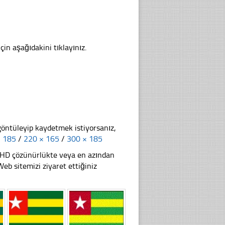
in aşağıdakini tıklayınız.
göntüleyip kaydetmek istiyorsanız,
× 185
/
220 × 165
/
300 × 185
li HD çözünürlükte veya en azından
 sitemizi ziyaret ettiğiniz