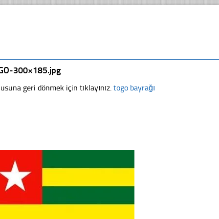
GO-300×185.jpg
usuna geri dönmek için tıklayınız.
togo bayrağı