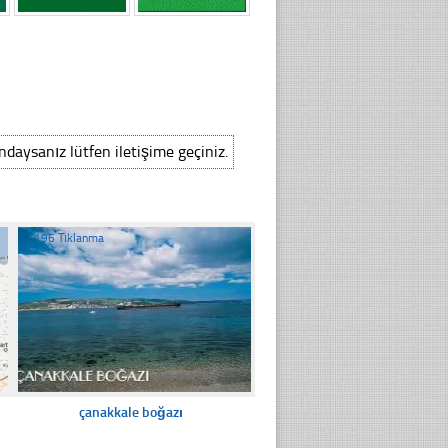
ındaysanız lütfen iletişime geçiniz.
☐
196 Tıklanma
çanakkale boğazı