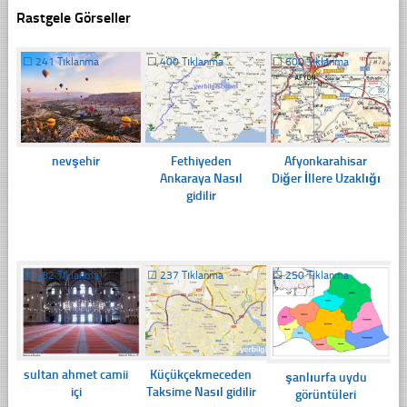
Rastgele Görseller
☐
241 Tıklanma
☐
400 Tıklanma
☐
600 Tıklanma
nevşehir
Fethiyeden
Afyonkarahisar
Ankaraya Nasıl
Diğer İllere Uzaklığı
gidilir
☐
282 Tıklanma
☐
237 Tıklanma
☐
250 Tıklanma
sultan ahmet camii
Küçükçekmeceden
şanlıurfa uydu
içi
Taksime Nasıl gidilir
görüntüleri