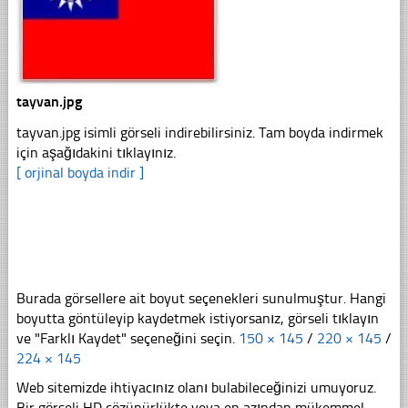
tayvan.jpg
tayvan.jpg isimli görseli indirebilirsiniz. Tam boyda indirmek
için aşağıdakini tıklayınız.
[ orjinal boyda indir ]
Burada görsellere ait boyut seçenekleri sunulmuştur. Hangi
boyutta göntüleyip kaydetmek istiyorsanız, görseli tıklayın
ve "Farklı Kaydet" seçeneğini seçin.
150 × 145
/
220 × 145
/
224 × 145
Web sitemizde ihtiyacınız olanı bulabileceğinizi umuyoruz.
Bir görseli HD çözünürlükte veya en azından mükemmel