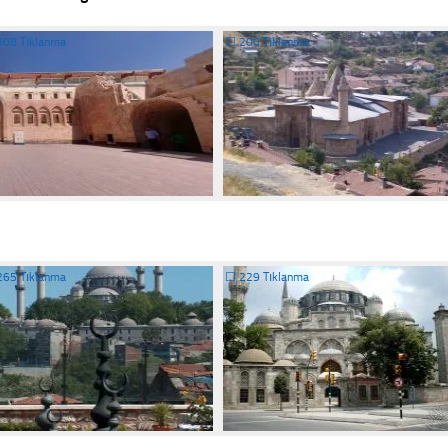
308 Tıklanma
☐
200 Tıklanma
265 Tıklanma
☐
229 Tıklanma