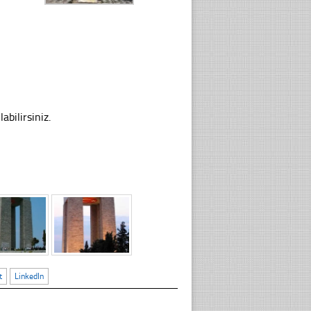
abilirsiniz.
t
LinkedIn