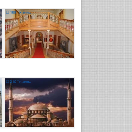
☐
189 Tıklanma
☐
210 Tıklanma