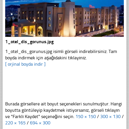
1_otel_dis_gorunus.jpg
1_otel_dis_gorunus.jpg isimli görseli indirebilirsiniz. Tam
boyda indirmek için aşağıdakini tıklayınız.
[ orjinal boyda indir ]
Burada görsellere ait boyut seçenekleri sunulmuştur. Hangi
boyutta göntüleyip kaydetmek istiyorsanız, görseli tıklayın
ve "Farklı Kaydet" seçeneğini seçin.
150 × 150
/
300 × 130
/
220 × 165
/
694 × 300