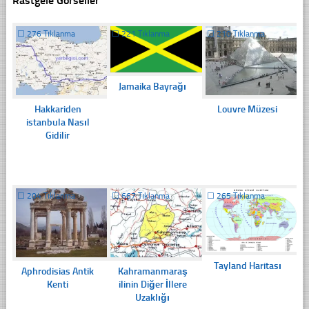
Rastgele Görseller
☐
276 Tıklanma
☐
221 Tıklanma
☐
210 Tıklanma
Jamaika Bayrağı
Hakkariden
Louvre Müzesi
istanbula Nasıl
Gidilir
☐
204 Tıklanma
☐
667 Tıklanma
☐
265 Tıklanma
Tayland Haritası
Aphrodisias Antik
Kahramanmaraş
Kenti
ilinin Diğer İllere
Uzaklığı