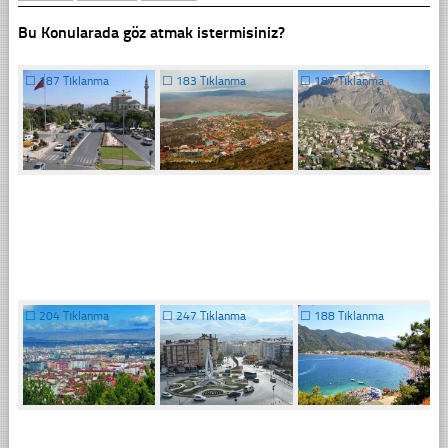
Bu Konularada göz atmak istermisiniz?
☐
187 Tıklanma
☐
183 Tıklanma
☐
187 Tıklanma
☐
204 Tıklanma
☐
247 Tıklanma
☐
188 Tıklanma