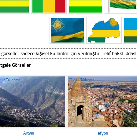
 görseller sadece kişisel kullanım için verilmiştir. Telif hakkı iddas
tgele Görseller
217 Tıklanma
☐
212 Tıklanma
Artvin
afyon