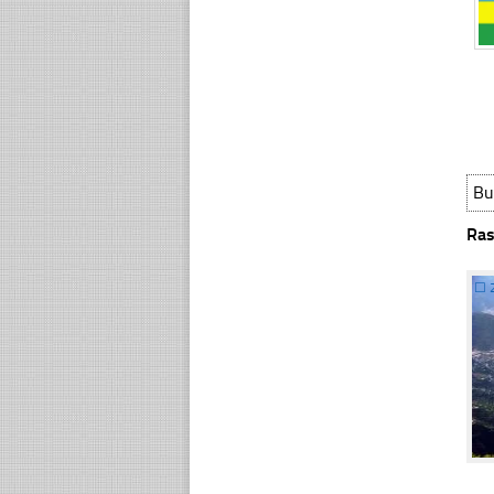
Bu
Ras
☐