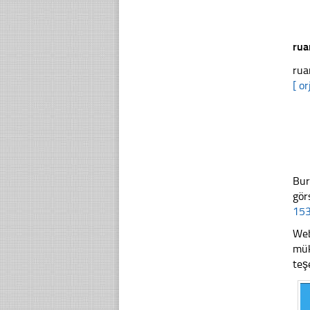
rua
rua
[ or
Bur
gör
153
Web
mük
teş