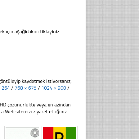
k için aşağıdakini tıklayınız.
göntüleyip kaydetmek istiyorsanız,
× 264
/
768 × 675
/
1024 × 900
/
li HD çözünürlükte veya en azından
 Web sitemizi ziyaret ettiğiniz