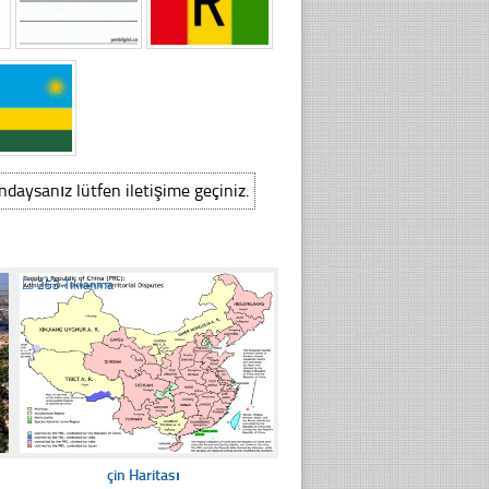
ındaysanız lütfen iletişime geçiniz.
☐
253 Tıklanma
çin Haritası