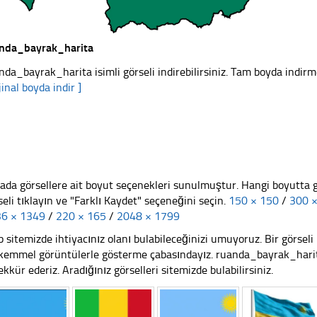
nda_bayrak_harita
nda_bayrak_harita isimli görseli indirebilirsiniz. Tam boyda indirme
jinal boyda indir ]
ada görsellere ait boyut seçenekleri sunulmuştur. Hangi boyutta 
seli tıklayın ve "Farklı Kaydet" seçeneğini seçin.
150 × 150
/
300 
6 × 1349
/
220 × 165
/
2048 × 1799
 sitemizde ihtiyacınız olanı bulabileceğinizi umuyoruz. Bir görse
emmel görüntülerle gösterme çabasındayız. ruanda_bayrak_harita
ekkür ederiz. Aradığınız görselleri sitemizde bulabilirsiniz.