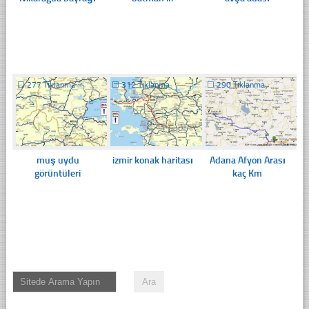
☐
277 Tıklanma
☐
312 Tıklanma
☐
290 Tıklanma
muş uydu
izmir konak haritası
Adana Afyon Arası
görüntüleri
kaç Km