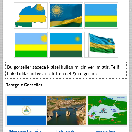
Bu görseller sadece kişisel kullanım için verilmiştir. Telif
hakkı iddasındaysanız lütfen iletişime geçiniz.
Rastgele Görseller
☐
212 Tıklanma
☐
219 Tıklanma
☐
209 Tıklanma
Nikaragua bayrağı
batman ili
avşa adası