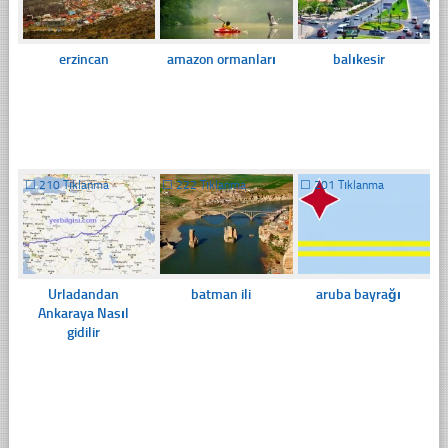
erzincan
amazon ormanları
balıkesir
☐
210 Tıklanma
☐
222 Tıklanma
☐
201 Tıklanma
Urladandan
batman ili
aruba bayrağı
Ankaraya Nasıl
gidilir