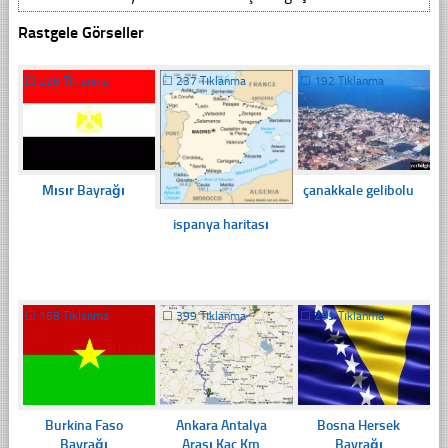
Rastgele Görseller
☐
226 Tıklanma
☐
237 Tıklanma
☐
192 Tıklanma
Mısır Bayrağı
çanakkale gelibolu
ispanya haritası
☐
168 Tıklanma
☐
399 Tıklanma
☐
299 Tıklanma
Burkina Faso
Ankara Antalya
Bosna Hersek
Bayrağı
Arası Kaç Km
Bayrağı