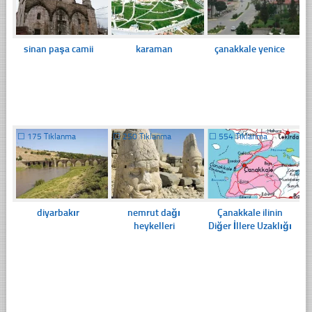
sinan paşa camii
karaman
çanakkale yenice
☐
175 Tıklanma
☐
250 Tıklanma
☐
554 Tıklanma
diyarbakır
nemrut dağı
Çanakkale ilinin
heykelleri
Diğer İllere Uzaklığı