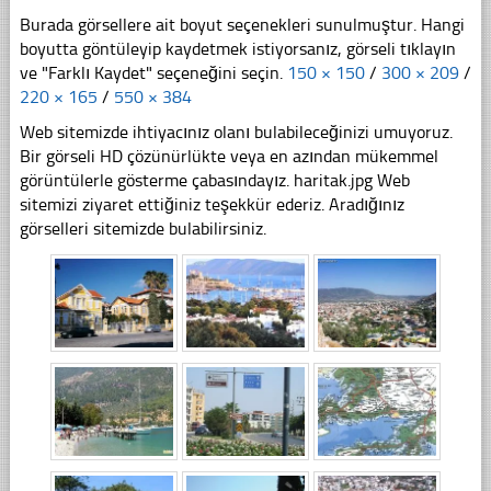
Burada görsellere ait boyut seçenekleri sunulmuştur. Hangi
boyutta göntüleyip kaydetmek istiyorsanız, görseli tıklayın
ve "Farklı Kaydet" seçeneğini seçin.
150 × 150
/
300 × 209
/
220 × 165
/
550 × 384
Web sitemizde ihtiyacınız olanı bulabileceğinizi umuyoruz.
Bir görseli HD çözünürlükte veya en azından mükemmel
görüntülerle gösterme çabasındayız. haritak.jpg Web
sitemizi ziyaret ettiğiniz teşekkür ederiz. Aradığınız
görselleri sitemizde bulabilirsiniz.