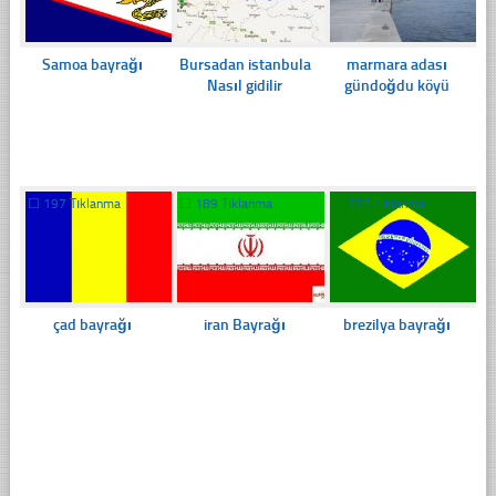
Samoa bayrağı
Bursadan istanbula
marmara adası
Nasıl gidilir
gündoğdu köyü
☐
197 Tıklanma
☐
189 Tıklanma
☐
225 Tıklanma
çad bayrağı
iran Bayrağı
brezilya bayrağı