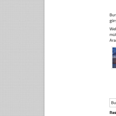
Bur
gör
Web
mük
Ara
Bu
Ras