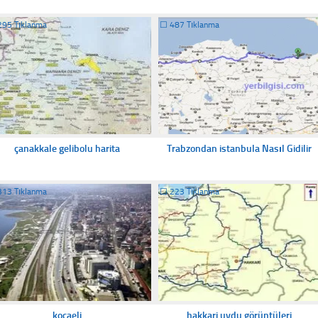
295 Tıklanma
☐
487 Tıklanma
çanakkale gelibolu harita
Trabzondan istanbula Nasıl Gidilir
313 Tıklanma
☐
223 Tıklanma
kocaeli
hakkari uydu görüntüleri