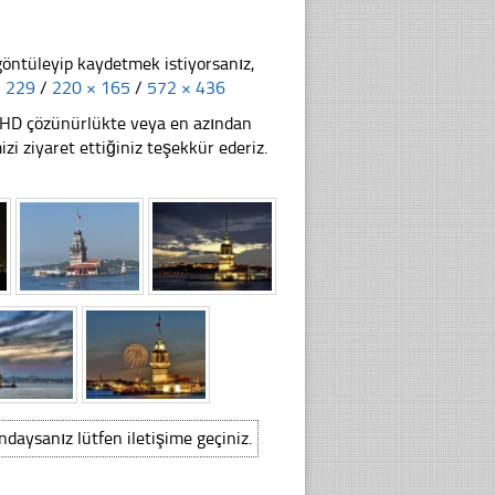
göntüleyip kaydetmek istiyorsanız,
× 229
/
220 × 165
/
572 × 436
li HD çözünürlükte veya en azından
 ziyaret ettiğiniz teşekkür ederiz.
ındaysanız lütfen iletişime geçiniz.