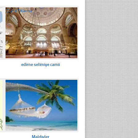
☐
218 Tıklanma
edirne selimiye camii
☐
234 Tıklanma
Maldivler