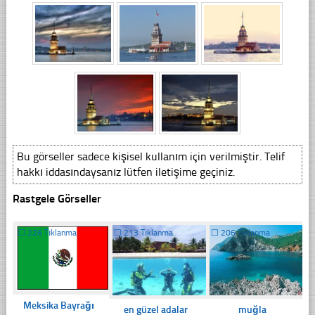
Bu görseller sadece kişisel kullanım için verilmiştir. Telif
hakkı iddasındaysanız lütfen iletişime geçiniz.
Rastgele Görseller
☐
226 Tıklanma
☐
213 Tıklanma
☐
206 Tıklanma
Meksika Bayrağı
en güzel adalar
muğla