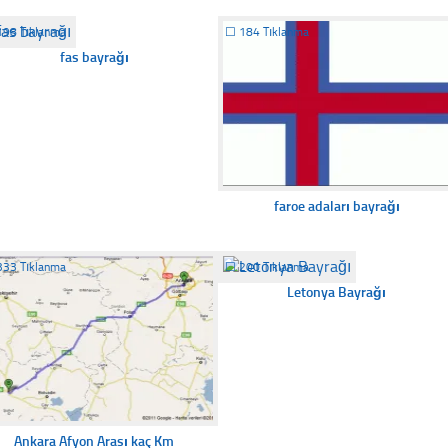
198 Tıklanma
☐
184 Tıklanma
fas bayrağı
faroe adaları bayrağı
333 Tıklanma
☐
200 Tıklanma
Letonya Bayrağı
Ankara Afyon Arası kaç Km