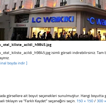
a_otel_kiliste_acildi_h9845.jpg
a_otel_kiliste_acildi_h9845.jpg isimli görseli indirebilirsiniz. Tam
ayınız.
jinal boyda indir ]
ada görsellere ait boyut seçenekleri sunulmuştur. Hangi boyutta 
seli tıklayın ve "Farklı Kaydet" seçeneğini seçin.
150 × 150
/
300 