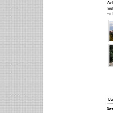
Web
mük
ett
Bu
Ras