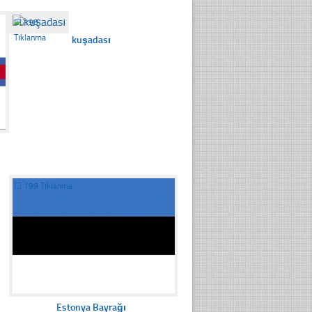
☐
198
Tıklanma
kuşadası
☐
199 Tıklanma
Estonya Bayrağı