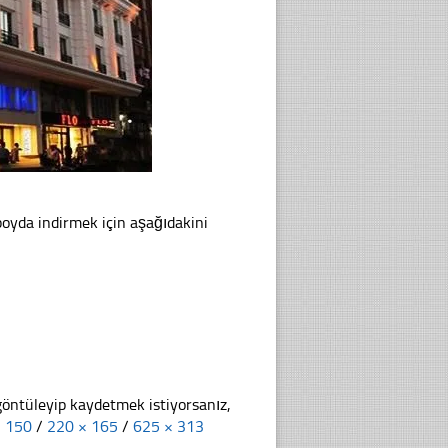
 boyda indirmek için aşağıdakini
göntüleyip kaydetmek istiyorsanız,
× 150
/
220 × 165
/
625 × 313