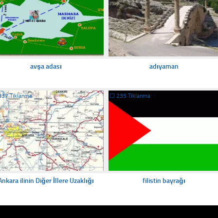
avşa adası
adıyaman
837 Tıklanma
☐
235 Tıklanma
Ankara ilinin Diğer İllere Uzaklığı
filistin bayrağı