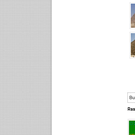
Bu
Ras
☐