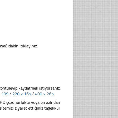
aşağıdakini tıklayınız.
göntüleyip kaydetmek istiyorsanız,
× 199
/
220 × 165
/
400 × 265
li HD çözünürlükte veya en azından
temizi ziyaret ettiğiniz teşekkür