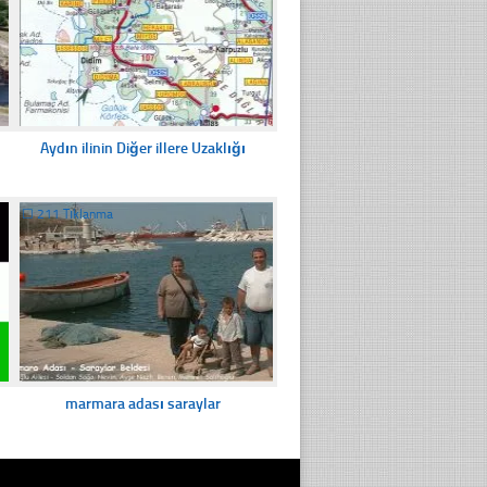
Aydın ilinin Diğer illere Uzaklığı
☐
211 Tıklanma
marmara adası saraylar