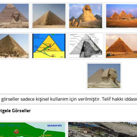
 görseller sadece kişisel kullanım için verilmiştir. Telif hakkı iddas
tgele Görseller
209 Tıklanma
☐
21734 Tıklanma