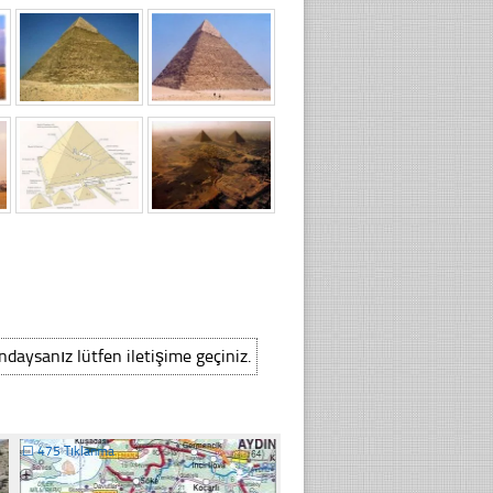
ındaysanız lütfen iletişime geçiniz.
☐
475 Tıklanma