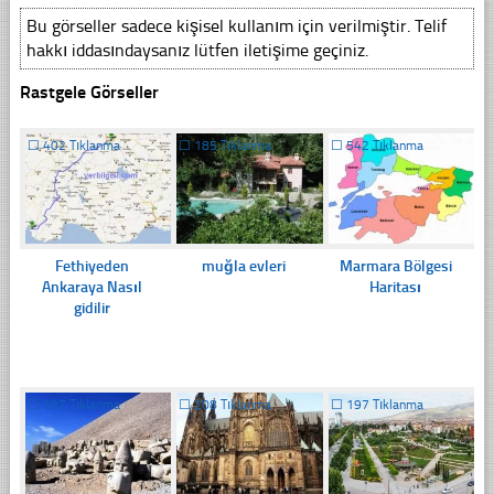
Bu görseller sadece kişisel kullanım için verilmiştir. Telif
hakkı iddasındaysanız lütfen iletişime geçiniz.
Rastgele Görseller
☐
402 Tıklanma
☐
185 Tıklanma
☐
542 Tıklanma
Fethiyeden
muğla evleri
Marmara Bölgesi
Ankaraya Nasıl
Haritası
gidilir
☐
197 Tıklanma
☐
208 Tıklanma
☐
197 Tıklanma