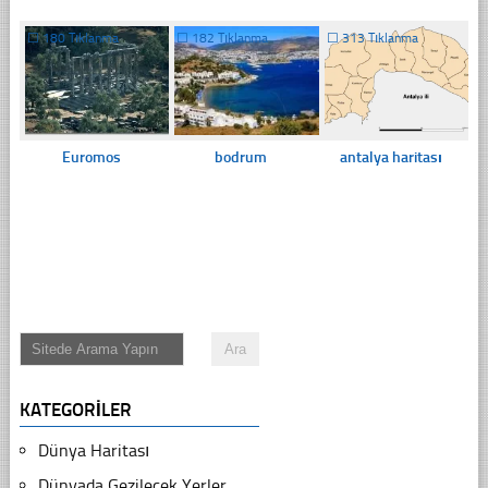
☐
180 Tıklanma
☐
182 Tıklanma
☐
313 Tıklanma
Euromos
antalya haritası
bodrum
KATEGORILER
Dünya Haritası
Dünyada Gezilecek Yerler