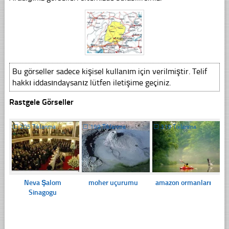
Bu görseller sadece kişisel kullanım için verilmiştir. Telif
hakkı iddasındaysanız lütfen iletişime geçiniz.
Rastgele Görseller
☐
205 Tıklanma
☐
199 Tıklanma
☐
319 Tıklanma
Neva Şalom
moher uçurumu
amazon ormanları
Sinagogu