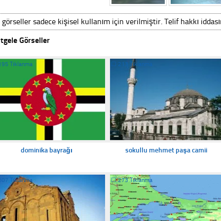
 görseller sadece kişisel kullanım için verilmiştir. Telif hakkı iddas
tgele Görseller
195 Tıklanma
☐
213 Tıklanma
dominika bayrağı
sokullu mehmet paşa camii
207 Tıklanma
☐
273 Tıklanma