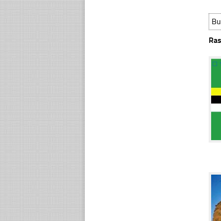
Bu
Ras
☐
☐