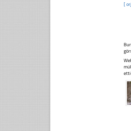
[ or
Bur
gör
Web
mük
ett