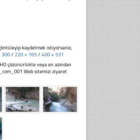
göntüleyip kaydetmek istiyorsanız,
× 300
/
220 × 165
/
400 × 531
li HD çözünürlükte veya en azından
z_com_001 Web sitemizi ziyaret