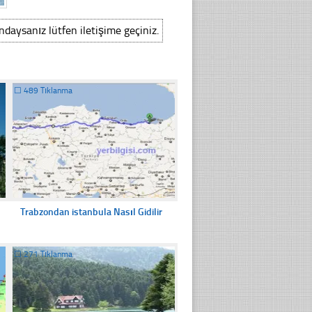
ındaysanız lütfen iletişime geçiniz.
☐
489 Tıklanma
Trabzondan istanbula Nasıl Gidilir
☐
271 Tıklanma