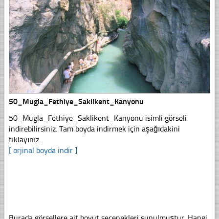
50_Mugla_Fethiye_Saklikent_Kanyonu
50_Mugla_Fethiye_Saklikent_Kanyonu isimli görseli
indirebilirsiniz. Tam boyda indirmek için aşağıdakini
tıklayınız.
[ orjinal boyda indir ]
Burada görsellere ait boyut seçenekleri sunulmuştur. Hangi