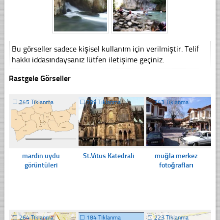
Bu görseller sadece kişisel kullanım için verilmiştir. Telif
hakkı iddasındaysanız lütfen iletişime geçiniz.
Rastgele Görseller
☐
245 Tıklanma
☐
209 Tıklanma
☐
243 Tıklanma
mardin uydu
St.Vitus Katedrali
muğla merkez
görüntüleri
fotoğrafları
☐
264 Tıklanma
☐
184 Tıklanma
☐
223 Tıklanma