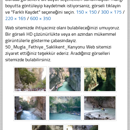
boyutta göntüleyip kaydetmek istiyorsanız, görseli tıklayın
ve "Farklı Kaydet" seçeneğini seçin.
150 × 150
/
300 × 175
/
220 × 165
/
600 × 350
Web sitemizde ihtiyacınız olanı bulabileceğinizi umuyoruz.
Bir görseli HD çözünürlükte veya en azından mükemmel
görüntülerle gösterme çabasındayız.
50_Mugla_Fethiye_Saklikent_Kanyonu Web sitemizi
ziyaret ettiğiniz teşekkür ederiz. Aradığınız görselleri
sitemizde bulabilirsiniz.