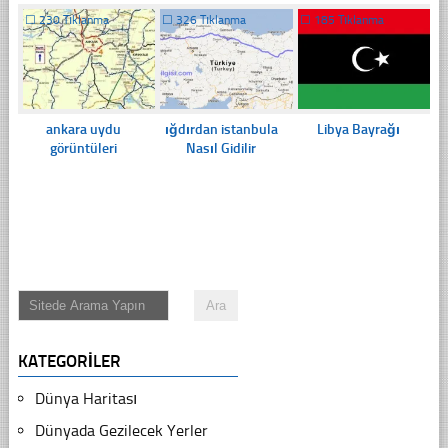
☐
230 Tıklanma
☐
326 Tıklanma
☐
185 Tıklanma
ankara uydu
ığdırdan istanbula
Libya Bayrağı
görüntüleri
Nasıl Gidilir
KATEGORILER
Dünya Haritası
Dünyada Gezilecek Yerler