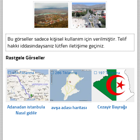
Bu görseller sadece kişisel kullanım için verilmiştir. Telif
hakkı iddasındaysanız lütfen iletişime geçiniz.
Rastgele Görseller
☐
484 Tıklanma
☐
286 Tıklanma
☐
197 Tıklanma
Adanadan istanbula
Cezayir Bayrağı
avşa adası haritası
Nasıl gidilir