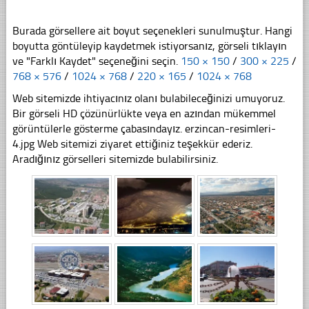
Burada görsellere ait boyut seçenekleri sunulmuştur. Hangi
boyutta göntüleyip kaydetmek istiyorsanız, görseli tıklayın
ve "Farklı Kaydet" seçeneğini seçin.
150 × 150
/
300 × 225
/
768 × 576
/
1024 × 768
/
220 × 165
/
1024 × 768
Web sitemizde ihtiyacınız olanı bulabileceğinizi umuyoruz.
Bir görseli HD çözünürlükte veya en azından mükemmel
görüntülerle gösterme çabasındayız. erzincan-resimleri-
4.jpg Web sitemizi ziyaret ettiğiniz teşekkür ederiz.
Aradığınız görselleri sitemizde bulabilirsiniz.