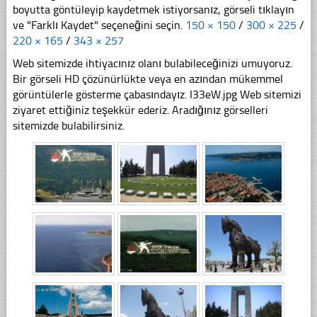
boyutta göntüleyip kaydetmek istiyorsanız, görseli tıklayın
ve "Farklı Kaydet" seçeneğini seçin.
150 × 150
/
300 × 225
/
220 × 165
/
343 × 257
Web sitemizde ihtiyacınız olanı bulabileceğinizi umuyoruz.
Bir görseli HD çözünürlükte veya en azından mükemmel
görüntülerle gösterme çabasındayız. I33eW.jpg Web sitemizi
ziyaret ettiğiniz teşekkür ederiz. Aradığınız görselleri
sitemizde bulabilirsiniz.