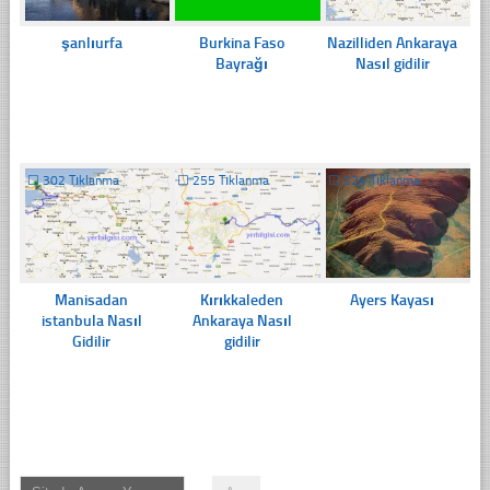
şanlıurfa
Burkina Faso
Nazilliden Ankaraya
Bayrağı
Nasıl gidilir
☐
302 Tıklanma
☐
255 Tıklanma
☐
224 Tıklanma
Manisadan
Kırıkkaleden
Ayers Kayası
istanbula Nasıl
Ankaraya Nasıl
Gidilir
gidilir