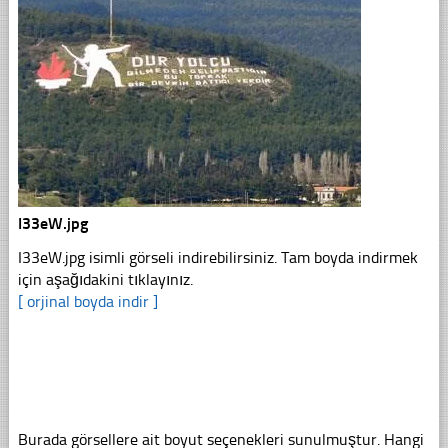
I33eW.jpg
I33eW.jpg isimli görseli indirebilirsiniz. Tam boyda indirmek
için aşağıdakini tıklayınız.
[ orjinal boyda indir ]
Burada görsellere ait boyut seçenekleri sunulmuştur. Hangi