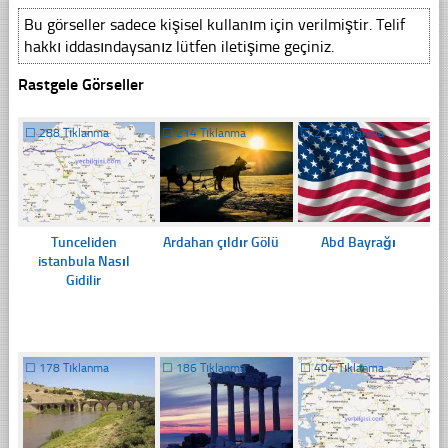
Bu görseller sadece kişisel kullanım için verilmiştir. Telif
hakkı iddasındaysanız lütfen iletişime geçiniz.
Rastgele Görseller
☐
288 Tıklanma
☐
214 Tıklanma
☐
215 Tıklanma
Tunceliden
Ardahan çıldır Gölü
Abd Bayrağı
istanbula Nasıl
Gidilir
☐
178 Tıklanma
☐
186 Tıklanma
☐
404 Tıklanma