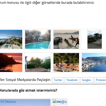
rum konusu ile ilgili diğer görselleride burada bulabilirsiniz.
fen Sosyal Medyalarda Paylaşın:
Twitter
Facebook
Google+
Pinteres
Konularada göz atmak istermisiniz?
175 Tıklanma
☐
191