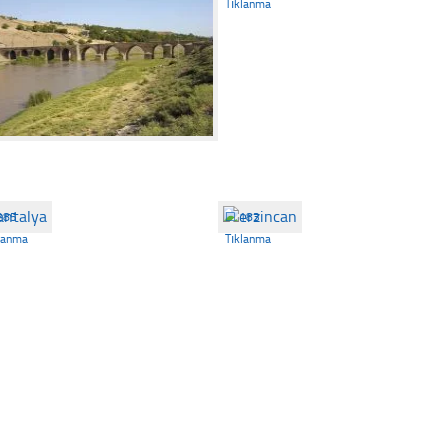
Tıklanma
285
☐
183
lanma
Tıklanma