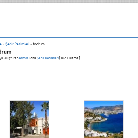
e
»
Şehir Resimleri
»
bodrum
drum
yu Oluşturan
admin
Konu
Şehir Resimleri
[182 Tıklama ]