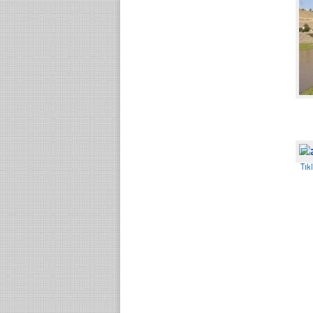
☐
Tık