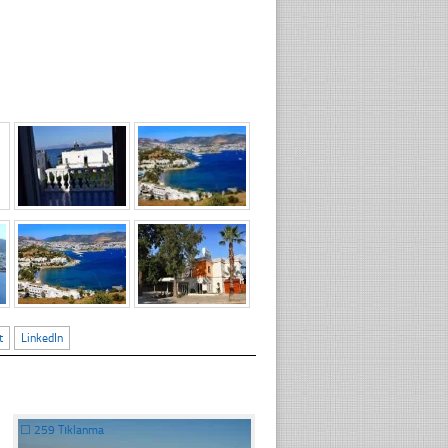
t
LinkedIn
☐
259 Tıklanma