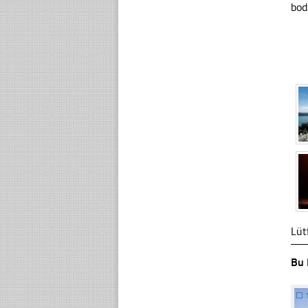
bod
Lüt
Bu 
☐