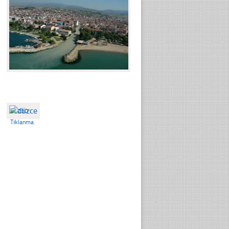
☐
230
Tıklanma