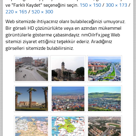
ve "Farklı Kaydet" seçeneğini seçin.
150 × 150
/
300 × 173
/
220 × 165
/
520 × 300
Web sitemizde ihtiyacınız olanı bulabileceğinizi umuyoruz.
Bir görseli HD çözünürlükte veya en azından mükemmel
görüntülerle gösterme çabasındayız. nmOilrFx.jpeg Web
sitemizi ziyaret ettiğiniz teşekkür ederiz. Aradığınız
görselleri sitemizde bulabilirsiniz.