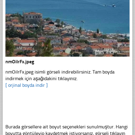
nmOilrFx.jpeg
nmOilrFx.jpeg isimli görseli indirebilirsiniz. Tam boyda
indirmek için aşağıdakini tıklayınız.
[ orjinal boyda indir ]
Burada görsellere ait boyut seçenekleri sunulmuştur. Hangi
boyutta göntüleyip kaydetmek istiyorsanız, görseli tıklayın