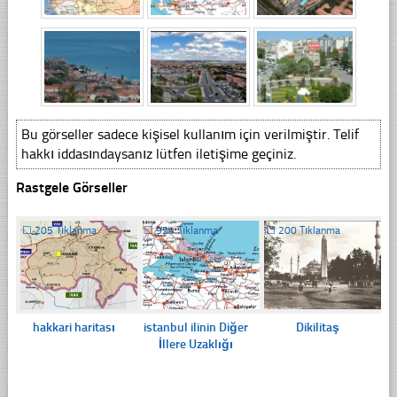
Bu görseller sadece kişisel kullanım için verilmiştir. Telif
hakkı iddasındaysanız lütfen iletişime geçiniz.
Rastgele Görseller
☐
205 Tıklanma
☐
924 Tıklanma
☐
200 Tıklanma
hakkari haritası
istanbul ilinin Diğer
Dikilitaş
İllere Uzaklığı