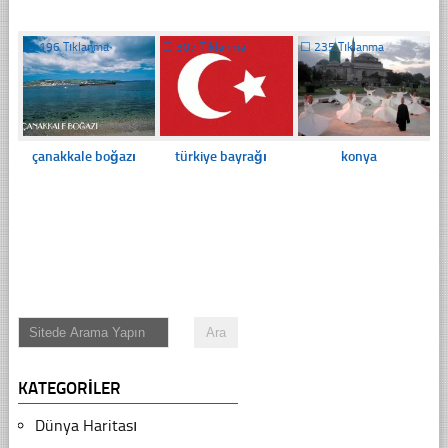
☐
196 Tıklanma
☐
307 Tıklanma
☐
235 Tıklanma
çanakkale boğazı
türkiye bayrağı
konya
KATEGORILER
Dünya Haritası