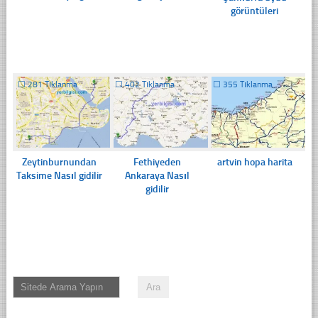
görüntüleri
☐
281 Tıklanma
☐
402 Tıklanma
☐
355 Tıklanma
Zeytinburnundan
Fethiyeden
artvin hopa harita
Taksime Nasıl gidilir
Ankaraya Nasıl
gidilir