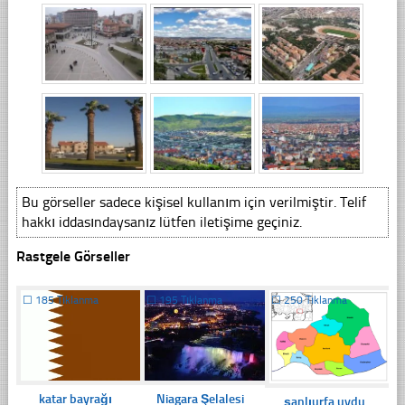
Bu görseller sadece kişisel kullanım için verilmiştir. Telif
hakkı iddasındaysanız lütfen iletişime geçiniz.
Rastgele Görseller
☐
185 Tıklanma
☐
195 Tıklanma
☐
250 Tıklanma
katar bayrağı
Niagara Şelalesi
şanlıurfa uydu