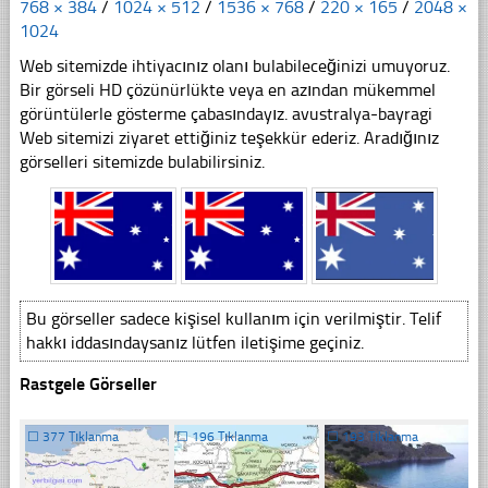
768 × 384
/
1024 × 512
/
1536 × 768
/
220 × 165
/
2048 ×
1024
Web sitemizde ihtiyacınız olanı bulabileceğinizi umuyoruz.
Bir görseli HD çözünürlükte veya en azından mükemmel
görüntülerle gösterme çabasındayız. avustralya-bayragi
Web sitemizi ziyaret ettiğiniz teşekkür ederiz. Aradığınız
görselleri sitemizde bulabilirsiniz.
Bu görseller sadece kişisel kullanım için verilmiştir. Telif
hakkı iddasındaysanız lütfen iletişime geçiniz.
Rastgele Görseller
☐
377 Tıklanma
☐
196 Tıklanma
☐
193 Tıklanma