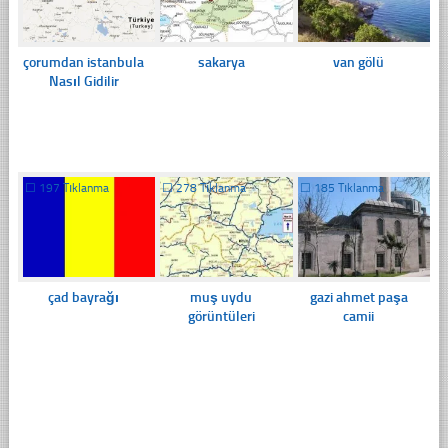
çorumdan istanbula
sakarya
van gölü
Nasıl Gidilir
☐
197 Tıklanma
☐
278 Tıklanma
☐
185 Tıklanma
çad bayrağı
muş uydu
gazi ahmet paşa
görüntüleri
camii