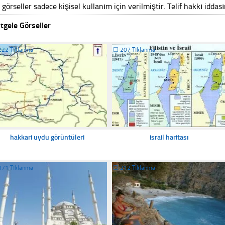
 görseller sadece kişisel kullanım için verilmiştir. Telif hakkı iddas
tgele Görseller
222 Tıklanma
☐
207 Tıklanma
hakkari uydu görüntüleri
israil haritası
371 Tıklanma
☐
212 Tıklanma