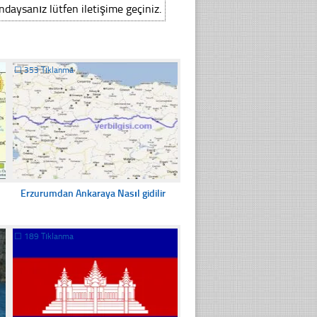
ındaysanız lütfen iletişime geçiniz.
☐
353 Tıklanma
Erzurumdan Ankaraya Nasıl gidilir
☐
189 Tıklanma