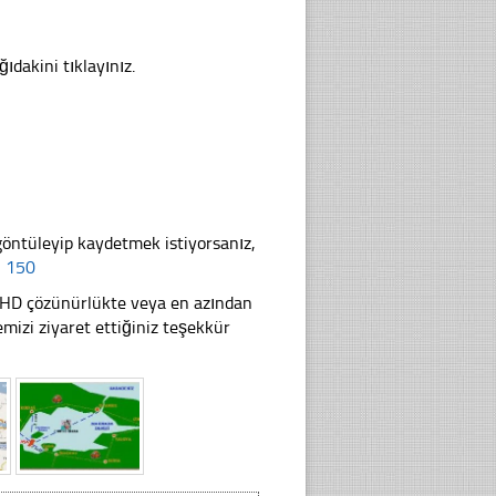
ğıdakini tıklayınız.
göntüleyip kaydetmek istiyorsanız,
× 150
li HD çözünürlükte veya en azından
izi ziyaret ettiğiniz teşekkür