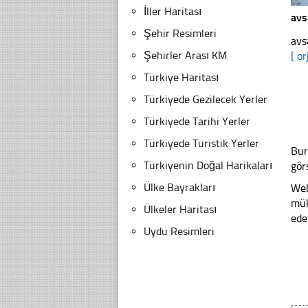
İller Haritası
avs
Şehir Resimleri
avs
Şehirler Arası KM
[ or
Türkiye Haritası
Türkiyede Gezilecek Yerler
Türkiyede Tarihi Yerler
Türkiyede Turistik Yerler
Bur
Türkiyenin Doğal Harikaları
gör
Ülke Bayrakları
Web
mük
Ülkeler Haritası
ede
Uydu Resimleri