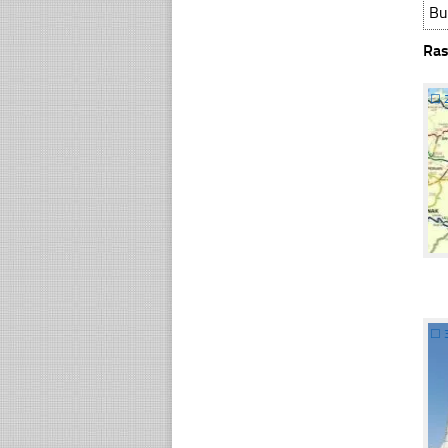
Bu
Ras
☐
☐