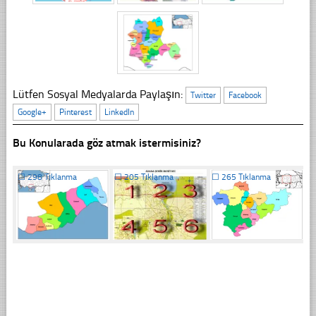
Lütfen Sosyal Medyalarda Paylaşın:
Twitter
Facebook
Google+
Pinterest
LinkedIn
Bu Konularada göz atmak istermisiniz?
☐
298 Tıklanma
☐
205 Tıklanma
☐
265 Tıklanma