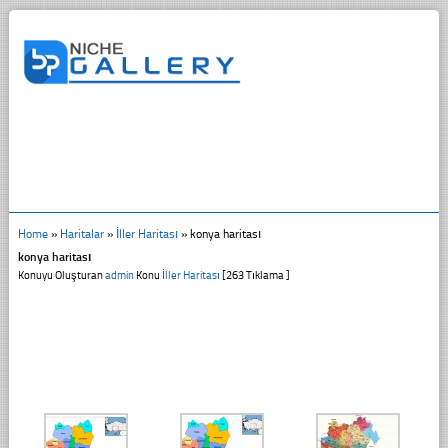
Home
»
Haritalar
»
İller Haritası
»
konya haritası
konya haritası
Konuyu Oluşturan
admin
Konu
İller Haritası
[263 Tıklama ]