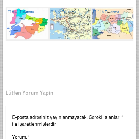
☐
542 Tıklanma
☐
312 Tıklanma
☐
214 Tıklanma
Lütfen Yorum Yapın
E-posta adresiniz yayınlanmayacak.
Gerekli alanlar
*
ile işaretlenmişlerdir
Yorum:
*