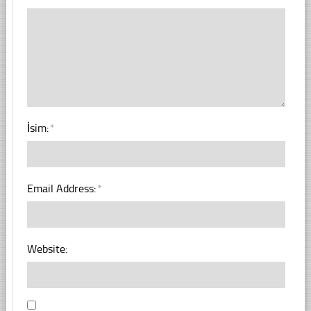
İsim:
*
Email Address:
*
Website: