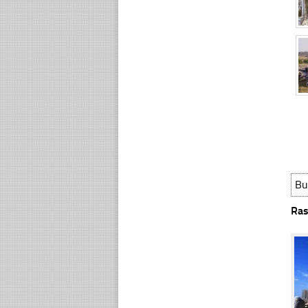
Bu
Ras
☐