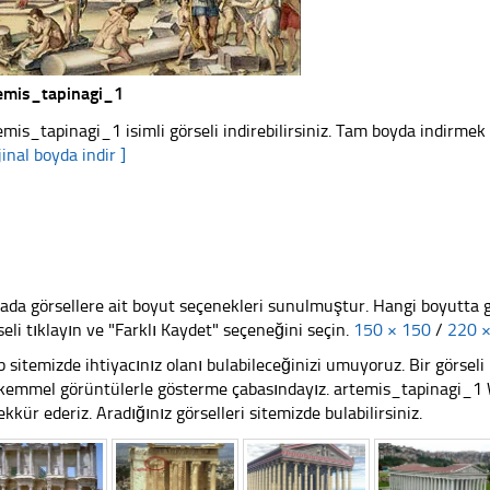
emis_tapinagi_1
emis_tapinagi_1 isimli görseli indirebilirsiniz. Tam boyda indirmek i
jinal boyda indir ]
ada görsellere ait boyut seçenekleri sunulmuştur. Hangi boyutta 
seli tıklayın ve "Farklı Kaydet" seçeneğini seçin.
150 × 150
/
220 
 sitemizde ihtiyacınız olanı bulabileceğinizi umuyoruz. Bir görse
emmel görüntülerle gösterme çabasındayız. artemis_tapinagi_1 We
ekkür ederiz. Aradığınız görselleri sitemizde bulabilirsiniz.