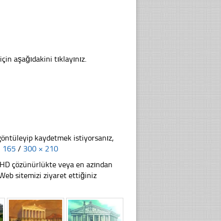
çin aşağıdakini tıklayınız.
göntüleyip kaydetmek istiyorsanız,
× 165
/
300 × 210
li HD çözünürlükte veya en azından
b sitemizi ziyaret ettiğiniz