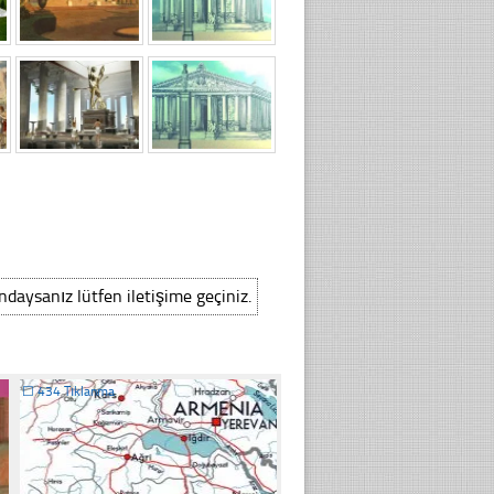
ındaysanız lütfen iletişime geçiniz.
☐
434 Tıklanma