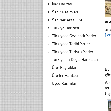
İller Haritası
Şehir Resimleri
Şehirler Arası KM
art
Türkiye Haritası
art
[ or
Türkiyede Gezilecek Yerler
Türkiyede Tarihi Yerler
Türkiyede Turistik Yerler
Türkiyenin Doğal Harikaları
Ülke Bayrakları
Bur
gör
Ülkeler Haritası
Web
Uydu Resimleri
mük
teş