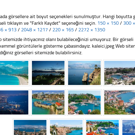
ada görsellere ait boyut seçenekleri sunulmuştur. Hangi boyutta 
seli tıklayın ve "Farklı Kaydet" seçeneğini seçin.
150 × 150
/
300 
6 × 913
/
2048 × 1217
/
220 × 165
/
2272 × 1350
 sitemizde ihtiyacınız olanı bulabileceğinizi umuyoruz. Bir görse
emmel görüntülerle gösterme çabasındayız. kaleici.jpeg Web sitemi
dığınız görselleri sitemizde bulabilirsiniz.