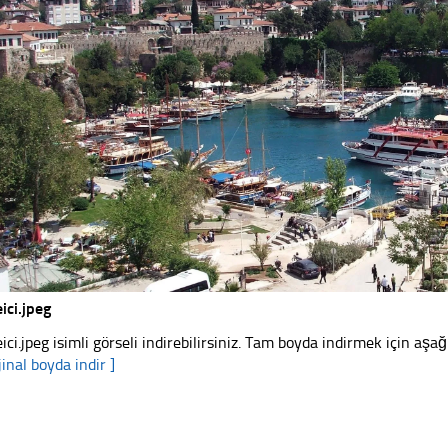
eici.jpeg
eici.jpeg isimli görseli indirebilirsiniz. Tam boyda indirmek için aşağı
jinal boyda indir ]