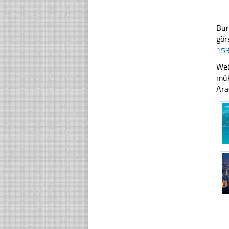
Bur
gör
153
Web
mük
Ara