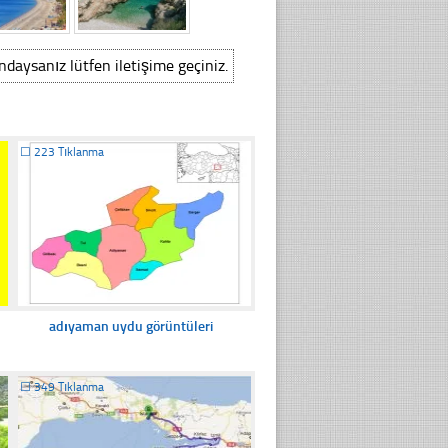
ındaysanız lütfen iletişime geçiniz.
☐
223 Tıklanma
adıyaman uydu görüntüleri
☐
349 Tıklanma