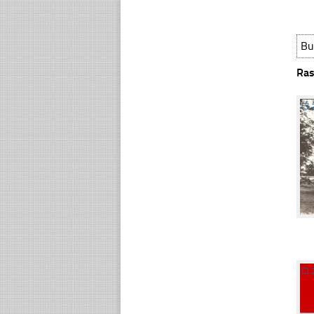
Bu
Ras
☐
☐