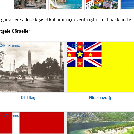
 görseller sadece kişisel kullanım için verilmiştir. Telif hakkı iddas
tgele Görseller
200 Tıklanma
☐
205 Tıklanma
Dikilitaş
Niue bayrağı
213 Tıklanma
☐
196 Tıklanma