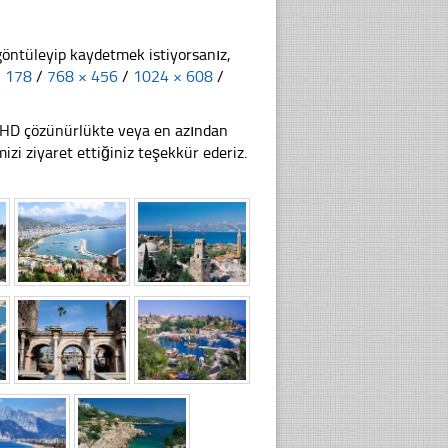
göntüleyip kaydetmek istiyorsanız,
× 178
/
768 × 456
/
1024 × 608
/
li HD çözünürlükte veya en azından
zi ziyaret ettiğiniz teşekkür ederiz.