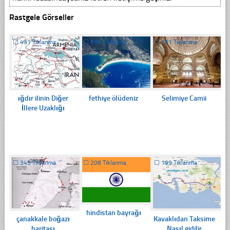
Rastgele Görseller
☐
431 Tıklanma
☐
186 Tıklanma
☐
181 Tıklanma
ığdır ilinin Diğer
fethiye ölüdeniz
Selimiye Camii
İllere Uzaklığı
☐
345 Tıklanma
☐
208 Tıklanma
☐
199 Tıklanma
hindistan bayrağı
çanakkale boğazı
Kavaklıdan Taksime
haritası
Nasıl gidilir