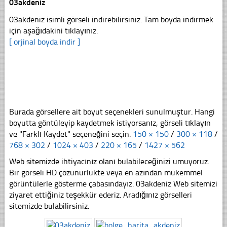
03akdeniz
03akdeniz isimli görseli indirebilirsiniz. Tam boyda indirmek
için aşağıdakini tıklayınız.
[ orjinal boyda indir ]
Burada görsellere ait boyut seçenekleri sunulmuştur. Hangi
boyutta göntüleyip kaydetmek istiyorsanız, görseli tıklayın
ve "Farklı Kaydet" seçeneğini seçin.
150 × 150
/
300 × 118
/
768 × 302
/
1024 × 403
/
220 × 165
/
1427 × 562
Web sitemizde ihtiyacınız olanı bulabileceğinizi umuyoruz.
Bir görseli HD çözünürlükte veya en azından mükemmel
görüntülerle gösterme çabasındayız. 03akdeniz Web sitemizi
ziyaret ettiğiniz teşekkür ederiz. Aradığınız görselleri
sitemizde bulabilirsiniz.