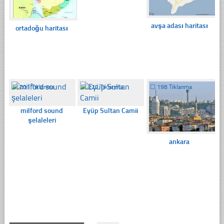
avşa adası haritası
ortadoğu haritası
☐
201 Tıklanma
☐
222 Tıklanma
☐
198 Tıklanma
milford sound
Eyüp Sultan Camii
şelaleleri
ankara