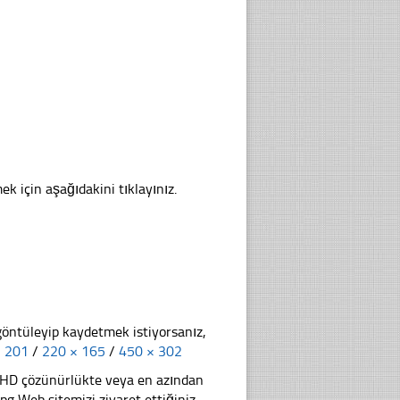
ek için aşağıdakini tıklayınız.
göntüleyip kaydetmek istiyorsanız,
× 201
/
220 × 165
/
450 × 302
li HD çözünürlükte veya en azından
g Web sitemizi ziyaret ettiğiniz