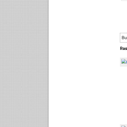
Bu
Ras
☐