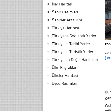
İller Haritası
Şehir Resimleri
Şehirler Arası KM
Türkiye Haritası
Türkiyede Gezilecek Yerler
Türkiyede Tarihi Yerler
zon
Türkiyede Turistik Yerler
zon
[ or
Türkiyenin Doğal Harikaları
Ülke Bayrakları
Ülkeler Haritası
Uydu Resimleri
Bur
gör
Web
mük