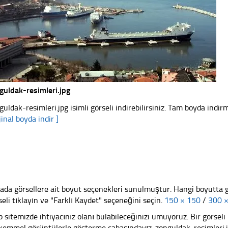
guldak-resimleri.jpg
guldak-resimleri.jpg isimli görseli indirebilirsiniz. Tam boyda indirm
jinal boyda indir ]
ada görsellere ait boyut seçenekleri sunulmuştur. Hangi boyutta 
seli tıklayın ve "Farklı Kaydet" seçeneğini seçin.
150 × 150
/
300 
 sitemizde ihtiyacınız olanı bulabileceğinizi umuyoruz. Bir görse
emmel görüntülerle gösterme çabasındayız. zonguldak-resimleri.jp