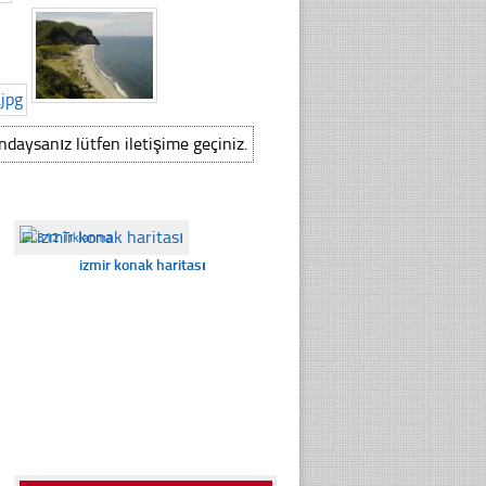
ındaysanız lütfen iletişime geçiniz.
☐
312 Tıklanma
izmir konak haritası