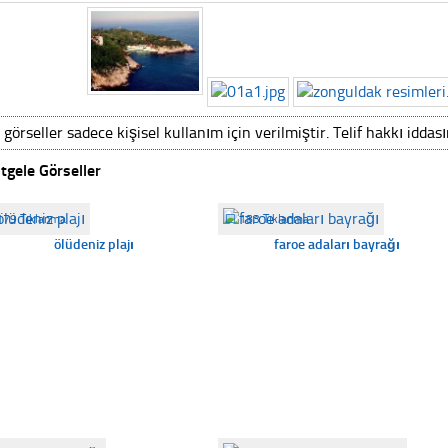
 görseller sadece kişisel kullanım için verilmiştir. Telif hakkı iddas
tgele Görseller
179 Tıklanma
☐
183 Tıklanma
ölüdeniz plajı
faroe adaları bayrağı