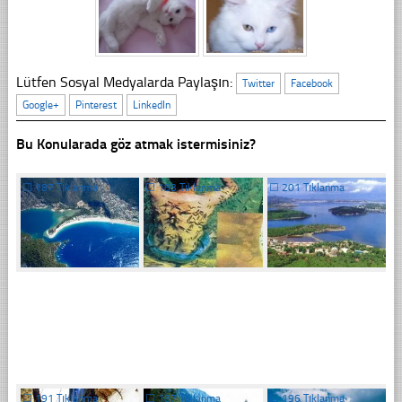
Lütfen Sosyal Medyalarda Paylaşın:
Twitter
Facebook
Google+
Pinterest
LinkedIn
Bu Konularada göz atmak istermisiniz?
☐
187 Tıklanma
☐
183 Tıklanma
☐
201 Tıklanma
☐
191 Tıklanma
☐
187 Tıklanma
☐
196 Tıklanma