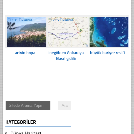
☐
191 Tıklanma
☐
275 Tıklanma
☐
195 Tıklanma
artvin hopa
inegölden Ankaraya
büyük bariyer resifi
Nasıl gidilir
KATEGORILER
Dünya Haritası