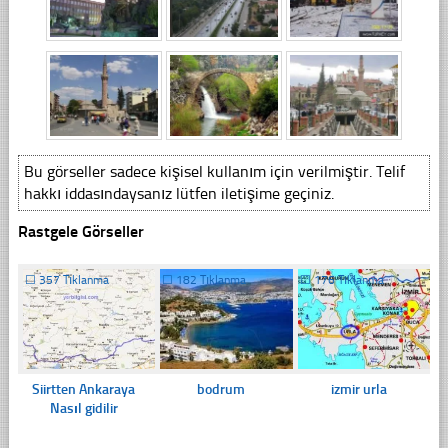
Bu görseller sadece kişisel kullanım için verilmiştir. Telif
hakkı iddasındaysanız lütfen iletişime geçiniz.
Rastgele Görseller
☐
357 Tıklanma
☐
182 Tıklanma
☐
176 Tıklanma
Siirtten Ankaraya
izmir urla
bodrum
Nasıl gidilir