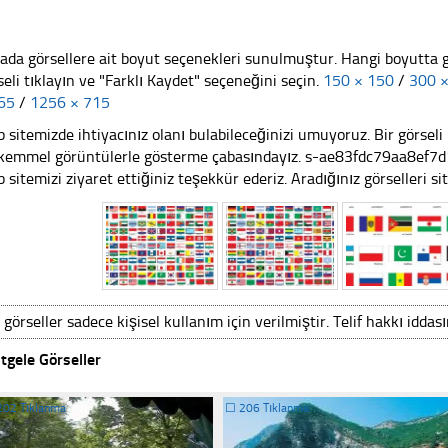
ada görsellere ait boyut seçenekleri sunulmuştur. Hangi boyutta 
seli tıklayın ve "Farklı Kaydet" seçeneğini seçin.
150 × 150
/
300 
65
/
1256 × 715
 sitemizde ihtiyacınız olanı bulabileceğinizi umuyoruz. Bir görse
emmel görüntülerle gösterme çabasındayız. s-ae83fdc79aa8ef
 sitemizi ziyaret ettiğiniz teşekkür ederiz. Aradığınız görselleri sit
 görseller sadece kişisel kullanım için verilmiştir. Telif hakkı iddas
tgele Görseller
202 Tıklanma
☐
206 Tıklanma