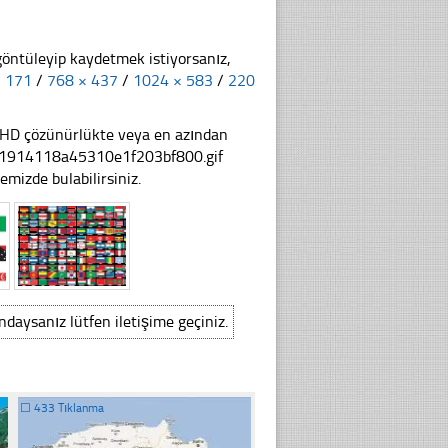
göntüleyip kaydetmek istiyorsanız,
× 171
/
768 × 437
/
1024 × 583
/
220
li HD çözünürlükte veya en azından
7d1914118a45310e1f203bf800.gif
emizde bulabilirsiniz.
ındaysanız lütfen iletişime geçiniz.
☐
433 Tıklanma