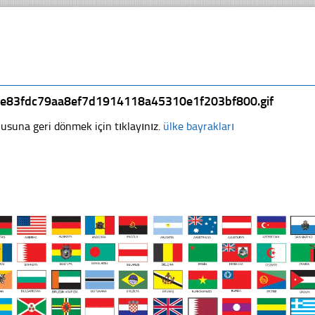
ae83fdc79aa8ef7d1914118a45310e1f203bf800.gif
usuna geri dönmek için tıklayınız.
ülke bayrakları