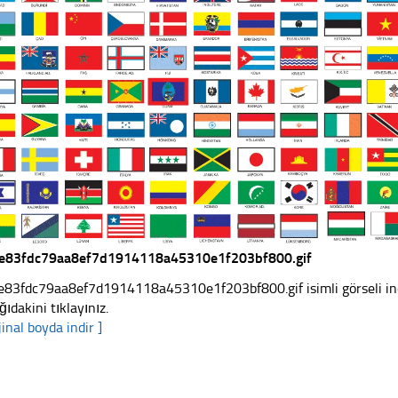
e83fdc79aa8ef7d1914118a45310e1f203bf800.gif
e83fdc79aa8ef7d1914118a45310e1f203bf800.gif isimli görseli indi
ğıdakini tıklayınız.
jinal boyda indir ]