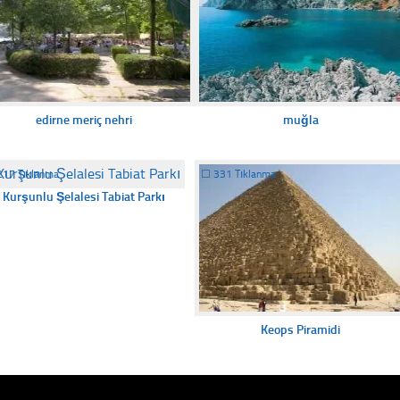
edirne meriç nehri
muğla
217 Tıklanma
☐
331 Tıklanma
Kurşunlu Şelalesi Tabiat Parkı
Keops Piramidi