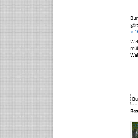
Bur
gör
× 1
Web
mük
Web
Bu
Ras
☐